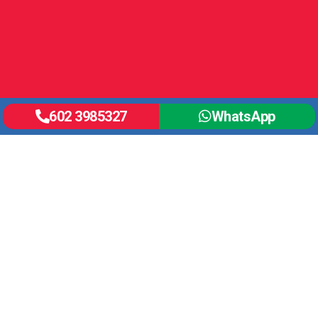
Horario de Atención
602 3985327
WhatsApp
Lunes a Viernes:
7:15 am a 5 pm