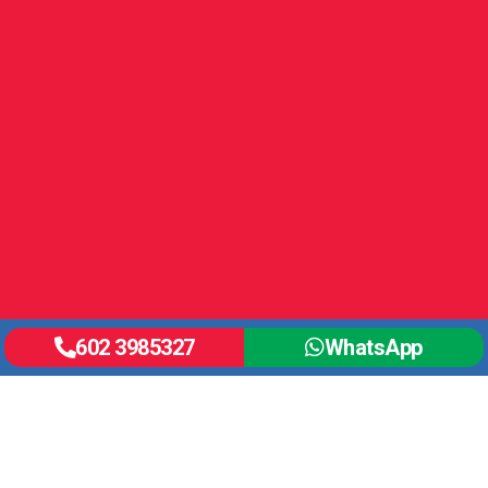
602 3985327
WhatsApp
Horario de Atención
Lunes a Viernes:
7:15 am a 5 pm